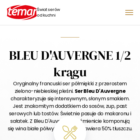
Świat serów
od kuchni
BLEU D'AUVERGNE 1/2
krągu
Oryginalny francuski ser półmiękki z przerostem
zielono-niebieskiej pleśni.
Ser Bleu D'Auvergne
charakteryzuje się intensywnym, słonym smakiem.
Jest znakomitym dodatkiem do sosów, zup, past
serowych lub tostów. Świetnie pasuje do makaronu i
sałatek. Z Bleu D'Auvergne wyśmienicie komponują
się wina białe półwytrawne. Ser zawiera 50% tłuszczu.