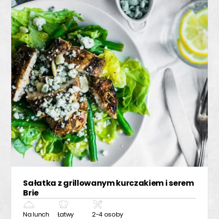
Sałatka z grillowanym kurczakiem i serem
Brie
Na lunch
Łatwy
2-4 osoby