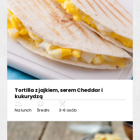
Tortilla z jajkiem, serem Cheddar i
kukurydzą
Na lunch
Średni
3-6 osób