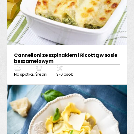
Cannelloni ze szpinakiem i Ricottą w sosie
beszamelowym
Na spotkanie z przyjaciółmi
Średni
3-6 osób