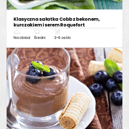
Klasyczna sałatka Cobb z bekonem,
kurczakiem i serem Roquefort
Na obiad
Średni
3-6 osób