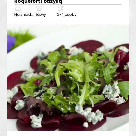
Roquefort i bazylią
Na śniadanie
Łatwy
2-4 osoby