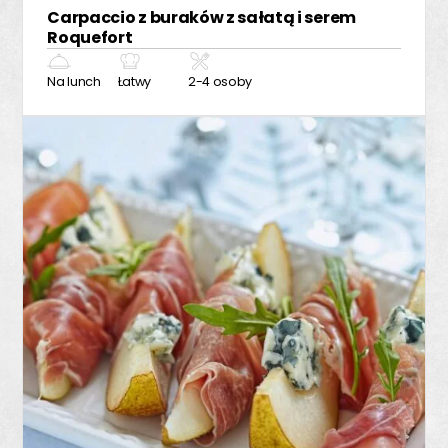
Carpaccio z buraków z sałatą i serem
Roquefort
Na lunch
Łatwy
2-4 osoby