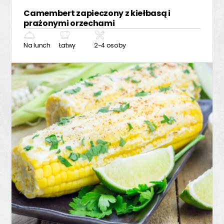
Camembert zapieczony z kiełbasą i
prażonymi orzechami
Na lunch
Łatwy
2-4 osoby