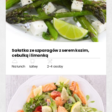
Sałatka ze szparagów z serem kozim,
cebulką i limonką
Na lunch
Łatwy
2-4 osoby