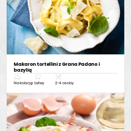
Makaron tortellini z Grana Padano i
bazylią
Na kolację
Łatwy
2-4 osoby