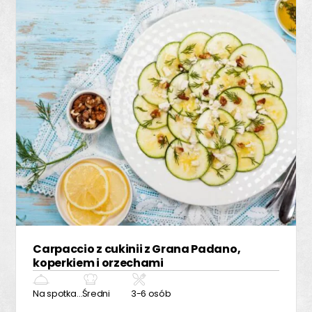
Carpaccio z cukinii z Grana Padano,
koperkiem i orzechami
Na spotkanie z przyjaciółmi
Średni
3-6 osób