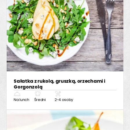
Sałatka z rukolą, gruszką, orzechami i
Gorgonzolą
Na lunch
Średni
2-4 osoby