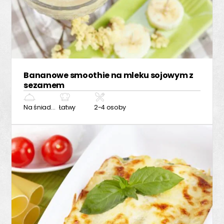
Bananowe smoothie na mleku sojowym z
sezamem
Na śniadanie
Łatwy
2-4 osoby