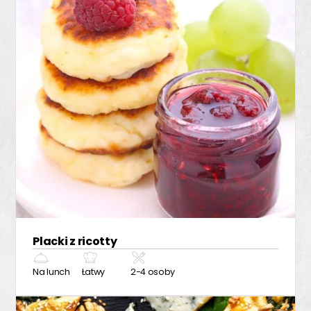
Placki z ricotty
Na lunch
Łatwy
2-4 osoby