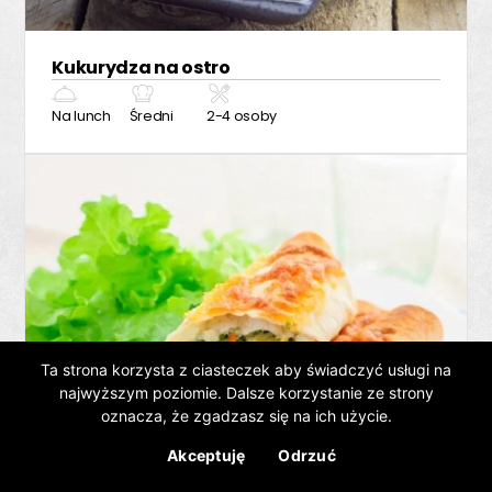
Kukurydza na ostro
Na lunch
Średni
2-4 osoby
Ta strona korzysta z ciasteczek aby świadczyć usługi na
najwyższym poziomie. Dalsze korzystanie ze strony
oznacza, że zgadzasz się na ich użycie.
Akceptuję
Odrzuć