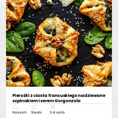
Pierożki z ciasta francuskiego nadziewane
szpinakiem i serem Gorgonzola
Na lunch
Średni
3-6 osób