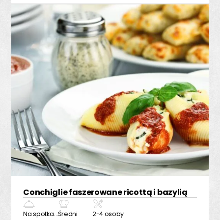
Conchiglie faszerowane ricottą i bazylią
Na spotkanie z przyjaciółmi
Średni
2-4 osoby