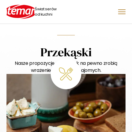
Świat serów
od kuchni
Przekąski
Nasze propozycje przekąsek na pewno zrobią
wrażenie na Twoich znajomych.