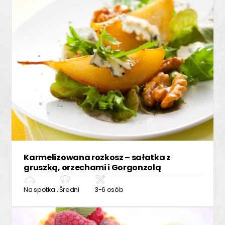
Karmelizowana rozkosz – sałatka z
gruszką, orzechami i Gorgonzolą
Na spotkanie z przyjaciółmi
Średni
3-6 osób