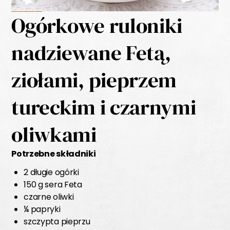
Ogórkowe ruloniki
nadziewane Fetą,
ziołami, pieprzem
tureckim i czarnymi
oliwkami
Potrzebne składniki
2 długie ogórki
150 g sera Feta
czarne oliwki
¼ papryki
szczypta pieprzu