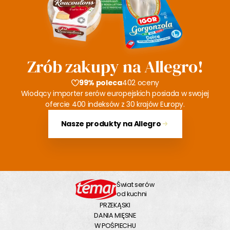
Zrób zakupy na Allegro!
99% poleca
402 oceny
Wiodący importer serów europejskich posiada w swojej
ofercie 400 indeksów z 30 krajów Europy.
Nasze produkty na Allegro
Świat serów
od kuchni
PRZEKĄSKI
DANIA MIĘSNE
W POŚPIECHU