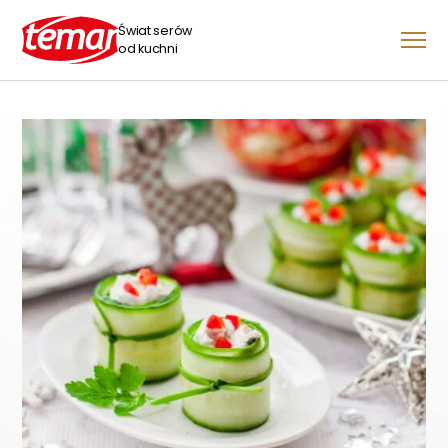
Świat serów
od kuchni