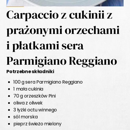
Carpaccio z cukinii z
prażonymi orzechami
i płatkami sera
Parmigiano Reggiano
Potrzebne składniki
100 g sera Parmigiano Reggiano
1 mała cukinia
70 g orzeszków Pini
oliwa z oliwek
3 łyżki octu winnego
sól morska
pieprz świeżo mielony