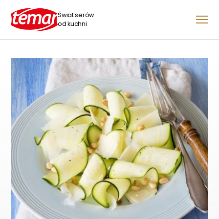
Świat serów
od kuchni