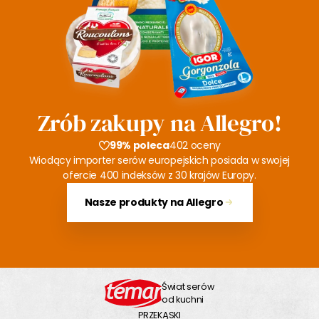
Zrób zakupy na Allegro!
99% poleca
402 oceny
Wiodący importer serów europejskich posiada w swojej
ofercie 400 indeksów z 30 krajów Europy.
Nasze produkty na Allegro
Świat serów
od kuchni
PRZEKĄSKI