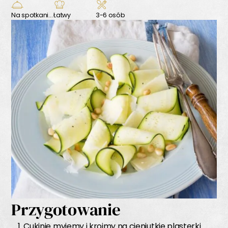
Na spotkanie z przyjaciółmi
Łatwy
3-6 osób
Przygotowanie
Cukinie myjemy i kroimy na cieniutkie plasterki.