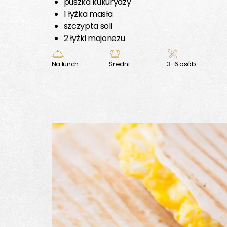
puszka kukurydzy
1 łyżka masła
szczypta soli
2 łyżki majonezu
Na lunch
Średni
3-6 osób