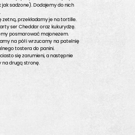
ak jak sadzone). Dodajemy do nich
.
ię zetną, przekładamy je na tortille.
rty ser Cheddar oraz kukurydzę.
emy posmarować majonezem.
adamy na pół i wrzucamy na patelnię
alnego tostera do panini.
iasto się zarumieni, a następnie
 na drugą stronę.