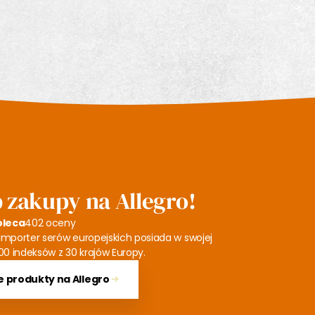
 zakupy na Allegro!
oleca
402 oceny
mporter serów europejskich posiada w swojej
00 indeksów z 30 krajów Europy.
 produkty na Allegro