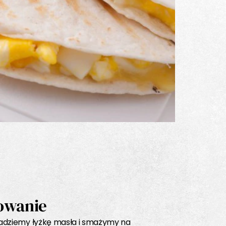
owanie
ładziemy łyżkę masła i smażymy na