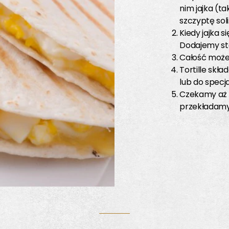
nim jajka (t
szczyptę soli
Kiedy jajka s
Dodajemy sta
Całość moż
Tortille skł
lub do specj
Czekamy aż c
przekładamy