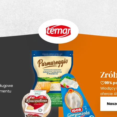
Zrób
99% p
sługowe
Wiodący i
tymentu
ofercie 4
Nasze