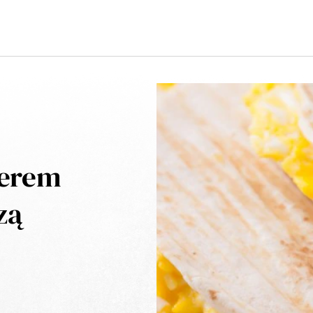
 serem
zą