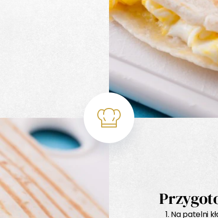
Przygot
Na patelni k