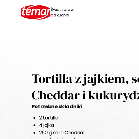
Świat serów
od kuchni
Tortilla z jajkiem,
Cheddar i kukuryd
Potrzebne składniki
2 tortille
4 jajka
250 g sera Cheddar