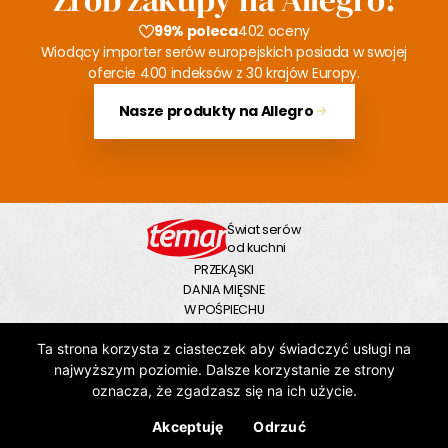
99% poleca
402 oceny
Wiodący importer serów europejskich posiada w swojej
ofercie 400 indeksów z 30 krajów Europy.
Nasze produkty na Allegro
Świat serów
od kuchni
PRZEKĄSKI
DANIA MIĘSNE
W POŚPIECHU
NA SŁODKO
Ta strona korzysta z ciasteczek aby świadczyć usługi na
NA DUŻY GŁÓD
ZUPY
najwyższym poziomie. Dalsze korzystanie ze strony
OBSERWUJ NAS
oznacza, że zgadzasz się na ich użycie.
Akceptuję
Odrzuć
Poznaj ofertę Temar