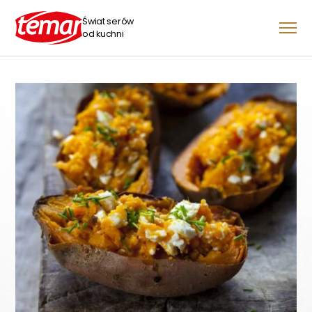
Świat serów
od kuchni