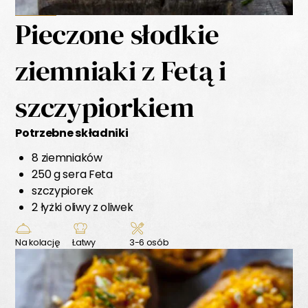
Pieczone słodkie
ziemniaki z Fetą i
szczypiorkiem
Potrzebne składniki
8 ziemniaków
250 g sera Feta
szczypiorek
2 łyżki oliwy z oliwek
Na kolację
Łatwy
3-6 osób