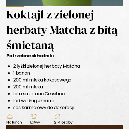
Koktajl z zielonej
herbaty Matcha z bitą
śmietaną
Potrzebne składniki
2 łyżki zielonej herbaty Matcha
1 banan
200 ml mleka kokosowego
200 ml mleka
bita śmietana
Cessibon
lód według uznania
sos karmelowy do dekoracji
Na lunch
Łatwy
2-4 osoby