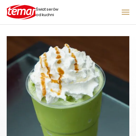
Świat serów
od kuchni