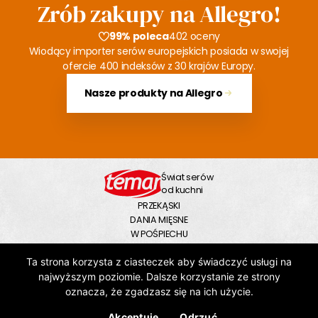
Zrób zakupy na Allegro!
99% poleca
402 oceny
Wiodący importer serów europejskich posiada w swojej
ofercie 400 indeksów z 30 krajów Europy.
Nasze produkty na Allegro
Świat serów
od kuchni
PRZEKĄSKI
DANIA MIĘSNE
W POŚPIECHU
NA SŁODKO
Ta strona korzysta z ciasteczek aby świadczyć usługi na
NA DUŻY GŁÓD
ZUPY
najwyższym poziomie. Dalsze korzystanie ze strony
OBSERWUJ NAS
oznacza, że zgadzasz się na ich użycie.
Akceptuję
Odrzuć