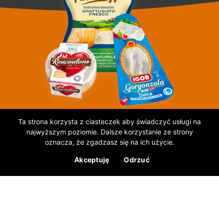
Zrób zakupy na Allegro!
Ta strona korzysta z ciasteczek aby świadczyć usługi na
najwyższym poziomie. Dalsze korzystanie ze strony
99% poleca
402 oceny
oznacza, że zgadzasz się na ich użycie.
Wiodący importer serów europejskich posiada w swojej
ofercie 400 indeksów z 30 krajów Europy.
Akceptuję
Odrzuć
Nasze produkty na Allegro