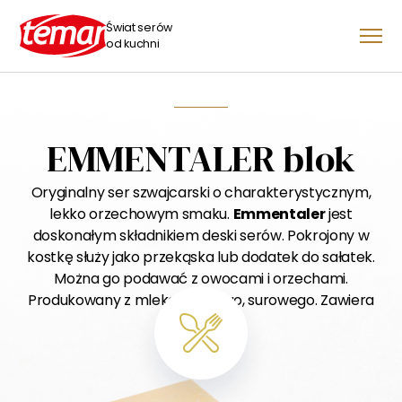
Świat serów
od kuchni
EMMENTALER blok
Oryginalny ser szwajcarski o charakterystycznym,
lekko orzechowym smaku.
Emmentaler
jest
doskonałym składnikiem deski serów. Pokrojony w
kostkę służy jako przekąska lub dodatek do sałatek.
Można go podawać z owocami i orzechami.
Produkowany z mleka krowiego, surowego. Zawiera
45% tłuszczu.