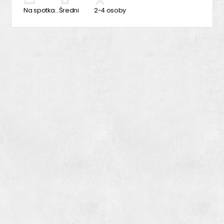
Na spotkanie z przyjaciółmi
Średni
2-4 osoby