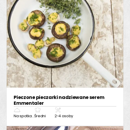
Pieczone pieczarki nadziewane serem
Emmentaler
Na spotkanie z przyjaciółmi
Średni
2-4 osoby