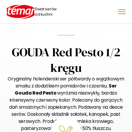
Świat serów
od kuchni
GOUDA Red Pesto 1/2
kręgu
Oryginalny holenderski ser półtwardy o wyjątkowym
smaku z dodatkiem pomidorów i czosnku.
Ser
Gouda Red Pesto
wyróżnia niezwykły, bardzo
intensywny czerwony kolor. Polecany do gorących
dań smażonych i zapiekanych. Podawany na desce
serów. Doskonały składnik sałatek, kanapek, past
serowych. Produkowany z mleka krowiego,
pasteryzowanego. Zawiera 50% tłuszczu.