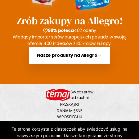
Zrób zakupy na Allegro!
99% poleca
402 oceny
Wiodący importer serów europejskich posiada w swojej
ofercie 400 indeksów z 30 krajów Europy.
Nasze produkty na Allegro
Świat serów
od kuchni
PRZEKĄSKI
DANIA MIĘSNE
W POŚPIECHU
NA SŁODKO
Ta strona korzysta z ciasteczek aby świadczyć usługi na
NA DUŻY GŁÓD
ZUPY
najwyższym poziomie. Dalsze korzystanie ze strony