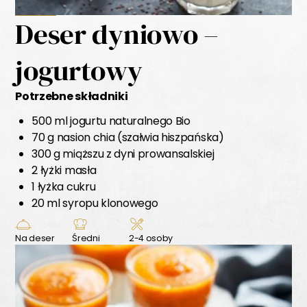
Deser dyniowo –
jogurtowy
Potrzebne składniki
500 ml jogurtu naturalnego Bio
70 g nasion chia (szałwia hiszpańska)
300 g miąższu z dyni prowansalskiej
2 łyżki masła
1 łyżka cukru
20 ml syropu klonowego
Na deser
Średni
2-4 osoby