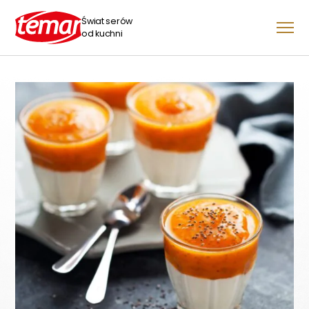
Świat serów
od kuchni