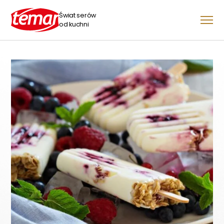
Świat serów
od kuchni