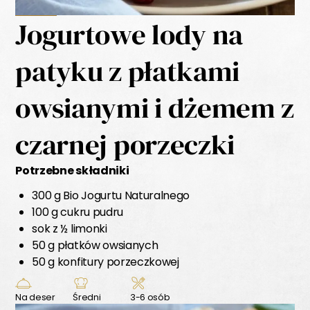
Jogurtowe lody na
patyku z płatkami
owsianymi i dżemem z
czarnej porzeczki
Potrzebne składniki
300 g Bio Jogurtu Naturalnego
100 g cukru pudru
sok z ½ limonki
50 g płatków owsianych
50 g konfitury porzeczkowej
Na deser
Średni
3-6 osób