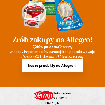
Zrób zakupy na Allegro!
99% poleca
402 oceny
Wiodący importer serów europejskich posiada w swojej
ofercie 400 indeksów z 30 krajów Europy.
Nasze produkty na Allegro
Świat serów
od kuchni
PRZEKĄSKI