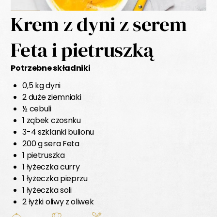
Krem z dyni z serem
Feta i pietruszką
Potrzebne składniki
0,5 kg dyni
2 duże ziemniaki
½ cebuli
1 ząbek czosnku
3-4 szklanki bulionu
200 g sera Feta
1 pietruszka
1 łyżeczka curry
1 łyżeczka pieprzu
1 łyżeczka soli
2 łyżki oliwy z oliwek