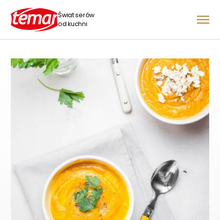
Świat serów
od kuchni