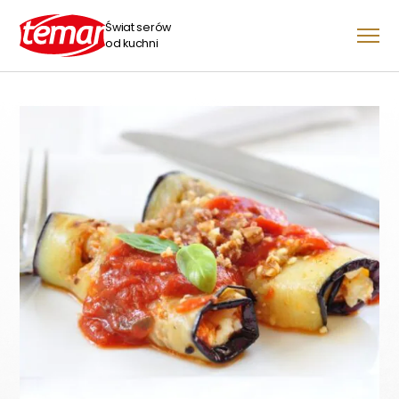
Świat serów
od kuchni