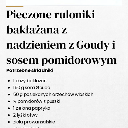
Pieczone ruloniki
bakłażana z
nadzieniem z Goudy i
sosem pomidorowym
Potrzebne składniki
1 duży bakłażan
150 g sera Gouda
50 g posiekanych orzechów włoskich
½ pomidorów z puszki
1 zielona papryka
2 łyżki oliwy
zioła prowansalskie