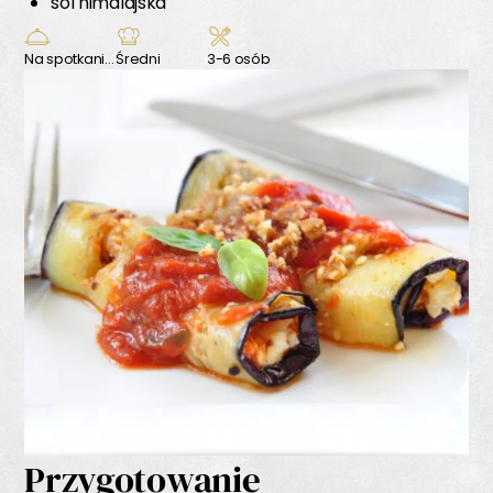
sól himalajska
Na spotkanie z przyjaciółmi
Średni
3-6 osób
Przygotowanie