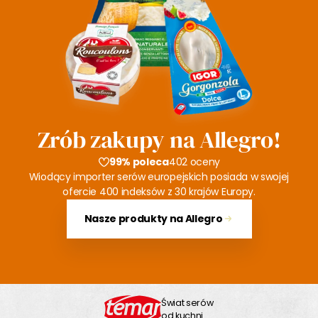
Zrób zakupy na Allegro!
99% poleca
402 oceny
Wiodący importer serów europejskich posiada w swojej
ofercie 400 indeksów z 30 krajów Europy.
Nasze produkty na Allegro
Świat serów
od kuchni