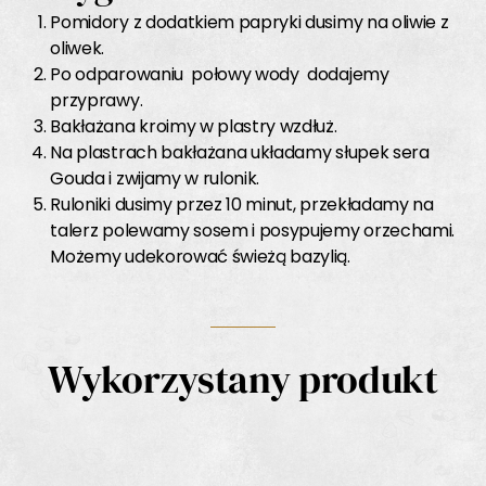
Pomidory z dodatkiem papryki dusimy na oliwie z
oliwek.
Po odparowaniu połowy wody dodajemy
przyprawy.
Bakłażana kroimy w plastry wzdłuż.
Na plastrach bakłażana układamy słupek sera
Gouda i zwijamy w rulonik.
Ruloniki dusimy przez 10 minut, przekładamy na
talerz polewamy sosem i posypujemy orzechami.
Możemy udekorować świeżą bazylią.
Wykorzystany produkt