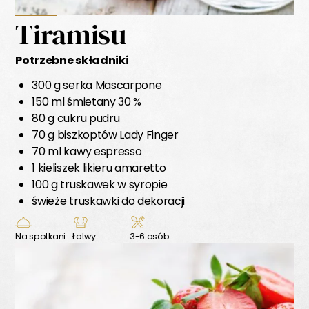
Tiramisu
Potrzebne składniki
300 g serka Mascarpone
150 ml śmietany 30 %
80 g cukru pudru
70 g biszkoptów Lady Finger
70 ml kawy espresso
1 kieliszek likieru amaretto
100 g truskawek w syropie
świeże truskawki do dekoracji
Na spotkanie z przyjaciółmi
Łatwy
3-6 osób