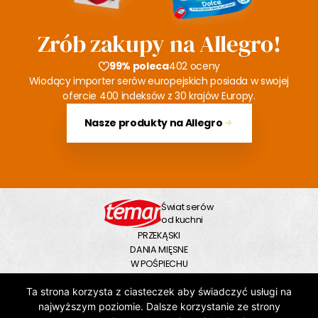
Zrób zakupy na Allegro!
99% poleca
402 oceny
Wiodący importer serów europejskich posiada w swojej
ofercie 400 indeksów z 30 krajów Europy.
Nasze produkty na Allegro
Świat serów
od kuchni
PRZEKĄSKI
DANIA MIĘSNE
W POŚPIECHU
NA SŁODKO
Ta strona korzysta z ciasteczek aby świadczyć usługi na
NA DUŻY GŁÓD
ZUPY
najwyższym poziomie. Dalsze korzystanie ze strony