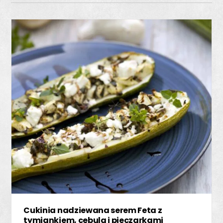
Cukinia nadziewana serem Feta z
tymiankiem, cebulą i pieczarkami