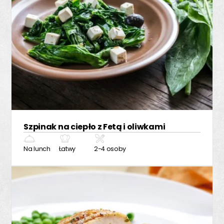
Szpinak na ciepło z Fetą i oliwkami
Na lunch
Łatwy
2-4 osoby