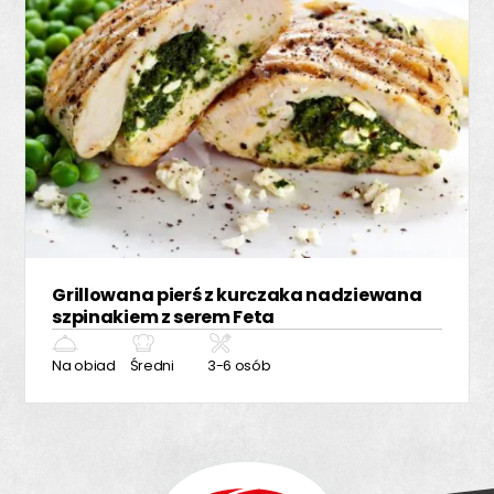
Grillowana pierś z kurczaka nadziewana
szpinakiem z serem Feta
Na obiad
Średni
3-6 osób