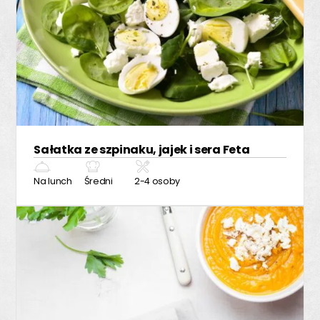
Sałatka ze szpinaku, jajek i sera Feta
Na lunch
Średni
2-4 osoby