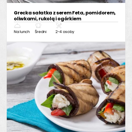
Grecka sałatka z serem Feta, pomidorem,
oliwkami, rukolą i ogórkiem
Na lunch
Średni
2-4 osoby