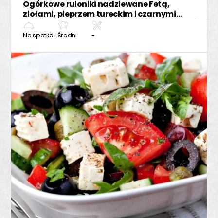
Ogórkowe ruloniki nadziewane Fetą,
ziołami, pieprzem tureckim i czarnymi
oliwkami
Na spotkanie z przyjaciółmi
Średni
-