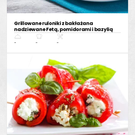
Grillowane ruloniki z bakłażana
nadziewane Fetą, pomidorami i bazylią
-
-
-