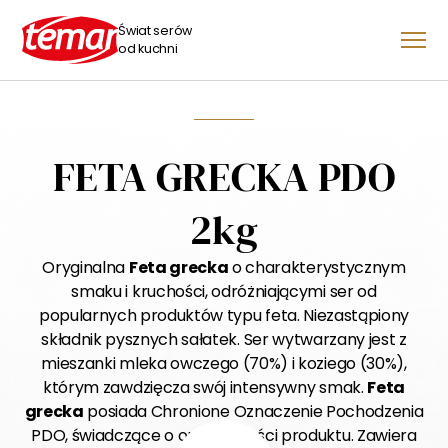
Świat serów
od kuchni
FETA GRECKA PDO
2kg
Oryginalna
Feta grecka
o charakterystycznym
smaku i kruchości, odróżniającymi ser od
popularnych produktów typu feta. Niezastąpiony
składnik pysznych sałatek. Ser wytwarzany jest z
mieszanki mleka owczego (70%) i koziego (30%),
którym zawdzięcza swój intensywny smak.
Feta
grecka
posiada Chronione Oznaczenie Pochodzenia
PDO, świadczące o oryginalności produktu. Zawiera