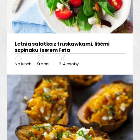
Letnia sałatka z truskawkami, liśćmi
szpinaku i serem Feta
Na lunch
Średni
2-4 osoby